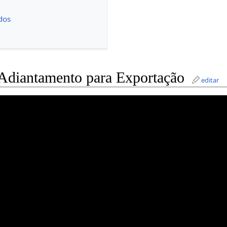
l
dos
 Adiantamento para Exportação
editar