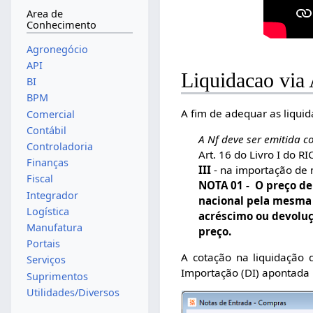
Area de
Conhecimento
Agronegócio
API
Liquidacao via
BI
BPM
A fim de adequar as liquid
Comercial
Contábil
A Nf deve ser emitida c
Controladoria
Art. 16 do Livro I do R
Finanças
III
- na importação de m
Fiscal
NOTA 01 - O preço d
Integrador
nacional pela mesma 
Logística
acréscimo ou devoluç
Manufatura
preço.
Portais
A cotação na liquidação 
Serviços
Importação (DI) apontada 
Suprimentos
Utilidades/Diversos