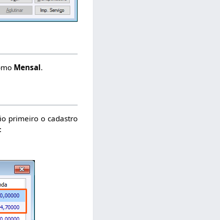
como
Mensal
.
io primeiro o cadastro
: