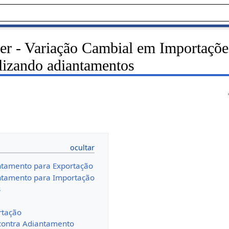
r - Variação Cambial em Importaçõe
lizando adiantamentos
ntamento para Exportação
antamento para Importação
s
rtação
contra Adiantamento