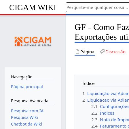
CIGAM WIKI
GF - Como Faze
Exportações uti
Página
Discussão
Navegação
Índice
Página principal
1
Liquidação via Adia
2
Liquidacao via Adi
Pesquisa Avancada
2.1
Configuraçõe
Pesquisa com IA
2.2
Índices
Pesquisa Wiki
2.3
Nota de Impo
Chatbot da Wiki
2.4
Faturamento 