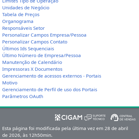
Limites Tipo de Operação
Unidades de Negócio
Tabela de Preços
Organograma
Responsáveis Setor
Personalizar Campos Empresa/Pessoa
Personalizar Campos Contato
Últimos Ids Sequenciais
Último Número de Empresa/Pessoa
Manutenção de Calendário
Impressoras X Documentos
Gerenciamento de acessos externos - Portais
Motivo
Gerenciamento de Perfil de uso dos Portais
Parâmetros OAuth
Esta página foi modificada pela última vez em 28 de abril
de 2026, às 12h50min.