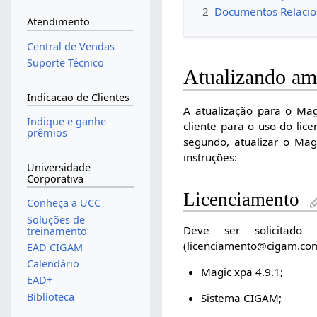
2
Documentos Relaci
Atendimento
Central de Vendas
Suporte Técnico
Atualizando amb
Indicacao de Clientes
A atualização para o Mag
Indique e ganhe
cliente para o uso do lic
prêmios
segundo, atualizar o Ma
instruções:
Universidade
Corporativa
Licenciamento
Conheça a UCC
Soluções de
Deve ser solicitado 
treinamento
(licenciamento@cigam.com
EAD CIGAM
Calendário
Magic xpa 4.9.1;
EAD+
Biblioteca
Sistema CIGAM;