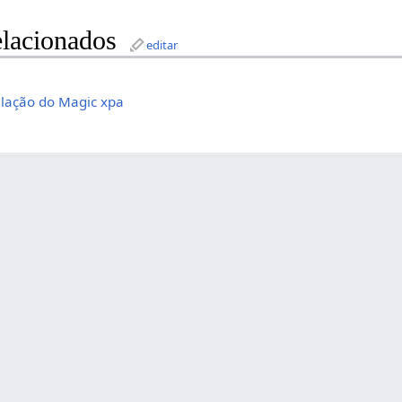
lacionados
editar
alação do Magic xpa