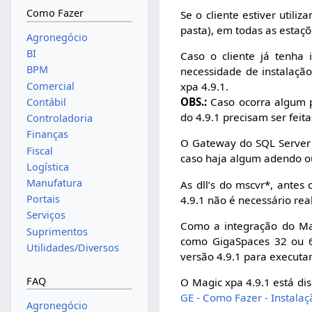
Como Fazer
Se o cliente estiver utili
pasta), em todas as estaç
Agronegócio
BI
Caso o cliente já tenha 
BPM
necessidade de instalação
Comercial
xpa 4.9.1.
OBS.:
Caso ocorra algum p
Contábil
do 4.9.1 precisam ser feita
Controladoria
Finanças
O Gateway do SQL Server a
Fiscal
caso haja algum adendo ou
Logística
Manufatura
As dll’s do mscvr*, antes
Portais
4.9.1 não é necessário real
Serviços
Como a integração do Mag
Suprimentos
como GigaSpaces 32 ou 6
Utilidades/Diversos
versão 4.9.1 para executa
FAQ
O Magic xpa 4.9.1 está dis
GE - Como Fazer - Instala
Agronegócio