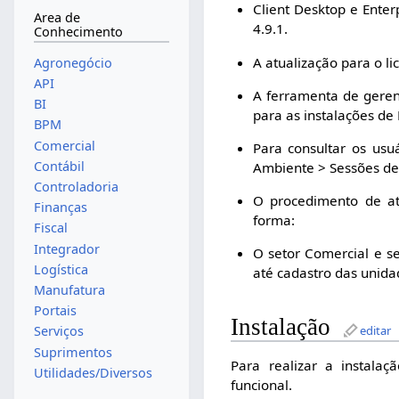
Client Desktop e Ente
Area de
4.9.1.
Conhecimento
A atualização para o l
Agronegócio
API
A ferramenta de geren
BI
para as instalações de
BPM
Comercial
Para consultar os usu
Contábil
Ambiente > Sessões de
Controladoria
O procedimento de at
Finanças
forma:
Fiscal
Integrador
O setor Comercial e se
Logística
até cadastro das unida
Manufatura
Portais
Instalação
editar
Serviços
Suprimentos
Para realizar a instala
Utilidades/Diversos
funcional.