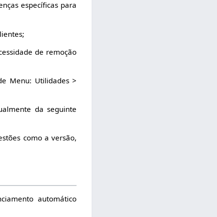
nças específicas para
ientes;
ecessidade de remoção
de Menu: Utilidades >
tualmente da seguinte
uestões como a versão,
nciamento automático