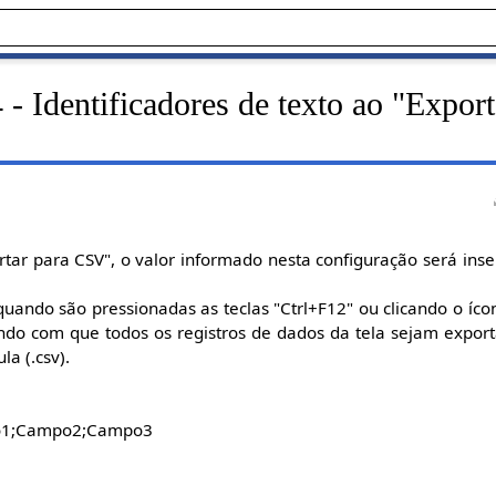
- Identificadores de texto ao "Export
ortar para CSV", o valor informado nesta configuração será ins
quando são pressionadas as teclas "Ctrl+F12" ou clicando o íco
ndo com que todos os registros de dados da tela sejam expor
la (.csv).
o1;Campo2;Campo3