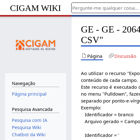
CIGAM WIKI
GE - GE - 2064 
CSV"
Página
Discussão
Ao utilizar o recurso "Exp
conteúdo de cada campo.
Navegação
Este recurso é executado 
no menu "Pulldown", faze
Página principal
separado por ponto-e-vírgu
Exemplo:
Pesquisa Avancada
Identificador = branco
Pesquisa com IA
Arquivo gerado = Camp
Pesquisa Wiki
Chatbot da Wiki
Identificador = '