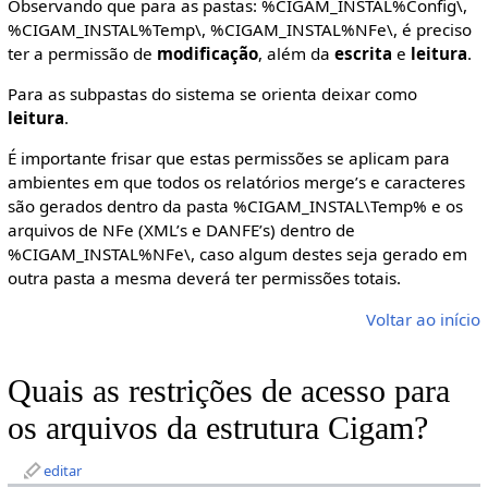
Observando que para as pastas: %CIGAM_INSTAL%Config\,
%CIGAM_INSTAL%Temp\, %CIGAM_INSTAL%NFe\, é preciso
ter a permissão de
modificação
, além da
escrita
e
leitura
.
Para as subpastas do sistema se orienta deixar como
leitura
.
É importante frisar que estas permissões se aplicam para
ambientes em que todos os relatórios merge’s e caracteres
são gerados dentro da pasta %CIGAM_INSTAL\Temp% e os
arquivos de NFe (XML’s e DANFE’s) dentro de
%CIGAM_INSTAL%NFe\, caso algum destes seja gerado em
outra pasta a mesma deverá ter permissões totais.
Voltar ao início
Quais as restrições de acesso para
os arquivos da estrutura Cigam?
editar