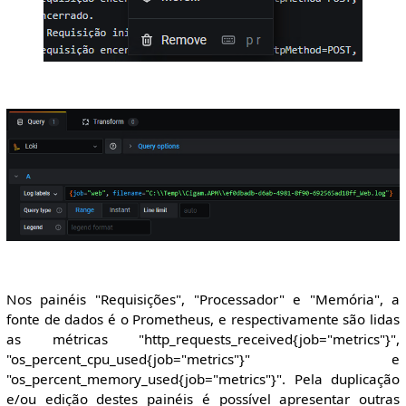
Nos painéis "Requisições", "Processador" e "Memória", a
fonte de dados é o Prometheus, e respectivamente são lidas
as métricas "http_requests_received{job="metrics"}",
"os_percent_cpu_used{job="metrics"}" e
"os_percent_memory_used{job="metrics"}". Pela duplicação
e/ou edição destes painéis é possível apresentar outras