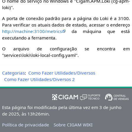
O nome do serviço no Windows é "Cigam.APM.Loki (cg-apm-
loki)".
A porta de conexão padrão para a página do Loki é a 3100.
Para verificar os atuais dados de estado, acessar o endereço
http://machine:3100/metrics
da máquina que está
executando a ferramenta.
O arquivo de configuração se encontra em
"services\loki\loki-local-config.yaml".
Categorias
:
Como Fazer Utilidades/Diversos
Como Fazer Utilidades/Diversos 2
Esta página foi modificada pela última vez em 3 de junho
de 2025, às 13h26min.
Política de privacidade
Sobre CIGAM WIKI