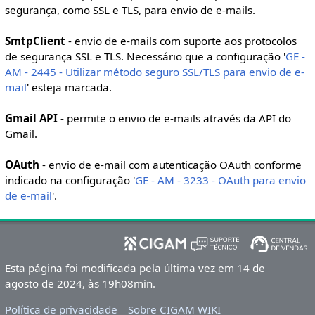
segurança, como SSL e TLS, para envio de e-mails.
SmtpClient
- envio de e-mails com suporte aos protocolos
de segurança SSL e TLS. Necessário que a configuração '
GE -
AM - 2445 - Utilizar método seguro SSL/TLS para envio de e-
mail
' esteja marcada.
Gmail API
- permite o envio de e-mails através da API do
Gmail.
OAuth
- envio de e-mail com autenticação OAuth conforme
indicado na configuração '
GE - AM - 3233 - OAuth para envio
de e-mail
'.
Esta página foi modificada pela última vez em 14 de
agosto de 2024, às 19h08min.
Política de privacidade
Sobre CIGAM WIKI