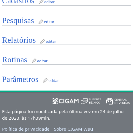
Cadastros
editar
Pesquisas
editar
Relatórios
editar
Rotinas
editar
Parâmetros
editar
Esta página foi modificada pela última vez em 24 de julho
de 2023, às 17h39min.
Política de privacidade
Sobre CIGAM WIKI