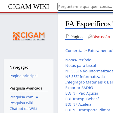
CIGAM WIKI
FA Específicos
Página
Discussão
Comercial
>
Faturamento/
Notas/Período
Notas para Liscal
Navegação
NF SESI Não-Informatizad
Página principal
NF SESI Informatizada
Integração Materiais X Ba
Exportar SADIG
Pesquisa Avancada
EDI NF Pão Açúcar
Pesquisa com IA
EDI Transp. Bebecê
Pesquisa Wiki
EDI NF Azaléia
Chatbot da Wiki
EDI NF Transporte Plimor