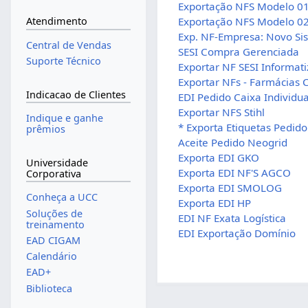
Exportação NFS Modelo 0
Exportação NFS Modelo 0
Atendimento
Exp. NF-Empresa: Novo Si
Central de Vendas
SESI Compra Gerenciada
Suporte Técnico
Exportar NF SESI Informat
Exportar NFs - Farmácias 
Indicacao de Clientes
EDI Pedido Caixa Individua
Exportar NFS Stihl
Indique e ganhe
* Exporta Etiquetas Pedido
prêmios
Aceite Pedido Neogrid
Exporta EDI GKO
Universidade
Exporta EDI NF'S AGCO
Corporativa
Exporta EDI SMOLOG
Conheça a UCC
Exporta EDI HP
Soluções de
EDI NF Exata Logística
treinamento
EDI Exportação Domínio
EAD CIGAM
Calendário
EAD+
Biblioteca