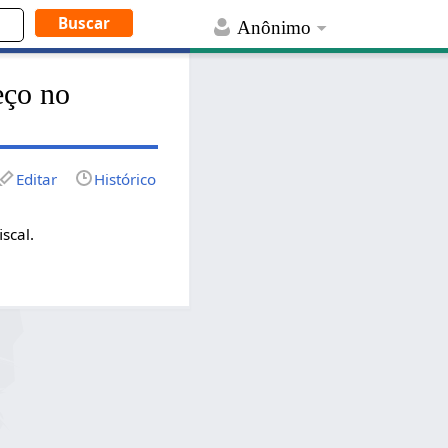
Anônimo
eço no
Editar
Histórico
scal.