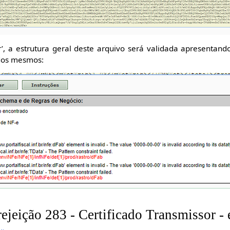
ar’, a estrutura geral deste arquivo será validada apresentand
 dos mesmos:
rejeição 283 - Certificado Transmissor - 