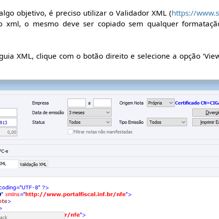
go objetivo, é preciso utilizar o Validador XML (
https://www.s
r o xml, o mesmo deve ser copiado sem qualquer formataçã
uia XML, clique com o botão direito e selecione a opção ‘View 