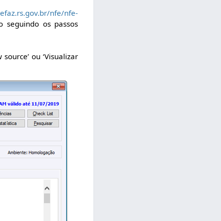
efaz.rs.gov.br/nfe/nfe-
o seguindo os passos
source’ ou ‘Visualizar