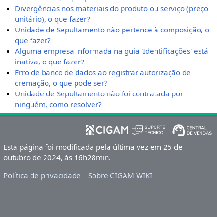
Divergências nos materiais do produto ou serviço (preço
unitário), o que fazer?
Unidade de Sepultamento não pertence à composição, o
que fazer?
Alguma empresa informada na guia 'Identificações' está
inativa, o que fazer?
Erro de banco de dados ao registrar autorização de
cremação, o que pode ser?
Unidade de Sepultamento não foi contratada por
ninguém, como resolver?
Esta página foi modificada pela última vez em 25 de
outubro de 2024, às 16h28min.
Política de privacidade
Sobre CIGAM WIKI