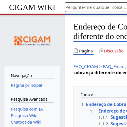
CIGAM WIKI
Endereço de Co
diferente do end
Página
Discussão
FAQ_CIGAM
>
FAQ_Finanç
cobrança diferente do en
Navegação
Página principal
Índice
Pesquisa Avancada
1
Endereço de Cobra
Pesquisa com IA
1.1
Endereço de 
Pesquisa Wiki
1.1.1
Sugestã
Chatbot da Wiki
1.1.2
Sugest