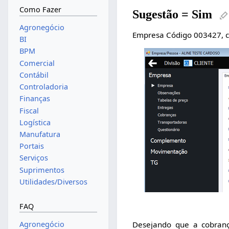
Como Fazer
Sugestão = Sim
Agronegócio
Empresa Código 003427, cu
BI
BPM
Comercial
Contábil
Controladoria
Finanças
Fiscal
Logística
Manufatura
Portais
Serviços
Suprimentos
Utilidades/Diversos
FAQ
Agronegócio
Desejando que a cobranç