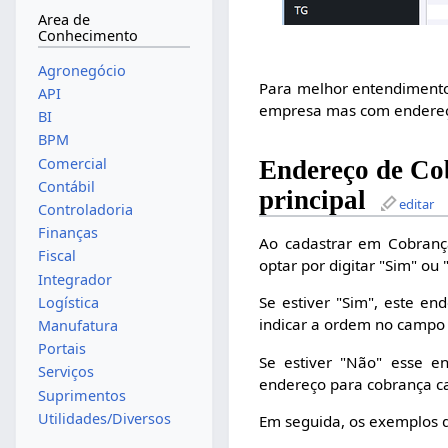
Area de
Conhecimento
Agronegócio
Para melhor entendimento
API
empresa mas com endereço
BI
BPM
Comercial
Endereço de Co
Contábil
principal
editar
Controladoria
Finanças
Ao cadastrar em Cobrança
Fiscal
optar por digitar "Sim" ou 
Integrador
Se estiver "Sim", este en
Logística
indicar a ordem no campo
Manufatura
Portais
Se estiver "Não" esse e
Serviços
endereço para cobrança ca
Suprimentos
Utilidades/Diversos
Em seguida, os exemplos 