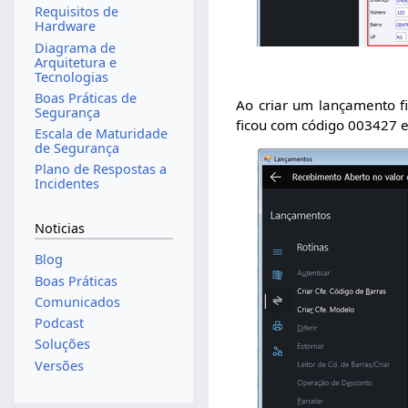
Requisitos de
Hardware
Diagrama de
Arquitetura e
Tecnologias
Boas Práticas de
Ao criar um lançamento f
Segurança
ficou com código 003427 
Escala de Maturidade
de Segurança
Plano de Respostas a
Incidentes
Noticias
Blog
Boas Práticas
Comunicados
Podcast
Soluções
Versões