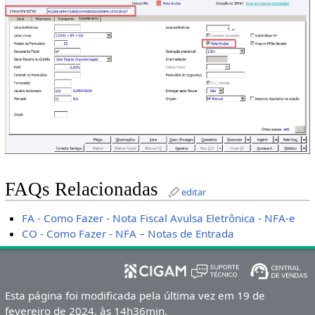
FAQs Relacionadas
editar
FA - Como Fazer - Nota Fiscal Avulsa Eletrônica - NFA-e
CO - Como Fazer - NFA – Notas de Entrada
Esta página foi modificada pela última vez em 19 de
fevereiro de 2024, às 14h36min.