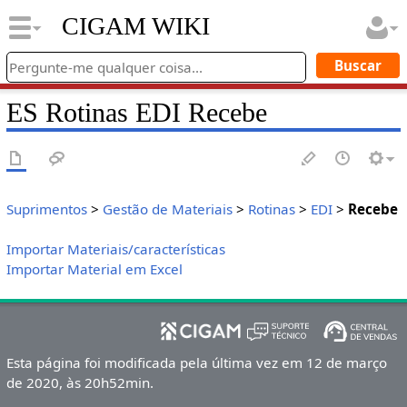
CIGAM WIKI
ES Rotinas EDI Recebe
Suprimentos
>
Gestão de Materiais
>
Rotinas
>
EDI
>
Recebe
Importar Materiais/características
Importar Material em Excel
Esta página foi modificada pela última vez em 12 de março
de 2020, às 20h52min.