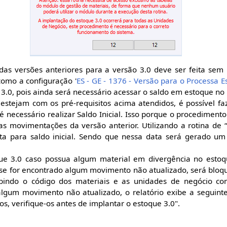
as versões anteriores para a versão 3.0 deve ser feita sem
como a configuração '
ES - GE - 1376 - Versão para o Processa 
 3.0, pois ainda será necessário acessar o saldo em estoque no
estejam com os pré-requisitos acima atendidos, é possível fa
 é necessário realizar Saldo Inicial. Isso porque o procedimen
as movimentações da versão anterior. Utilizando a rotina de 
a para saldo inicial. Sendo que nessa data será gerado um sa
ue 3.0 caso possua algum material em divergência no estoq
 se for encontrado algum movimento não atualizado, será bloq
xibindo o código dos materiais e as unidades de negócio c
 algum movimento não atualizado, o relatório exibe a seguin
, verifique-os antes de implantar o estoque 3.0".