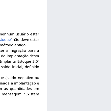
 nenhum usuário estar
Estoque
' não deve estar
 método antigo.
zer a migração para a
to de implantação desta
“Implanta Estoque 3.0”
ldo inicial, definido
ue (saldo negativo ou
ueada a implantação e
om as quantidades em
te mensagem: "Existem