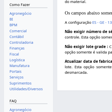
do material.
Como Fazer
Os campos abaixo soment
Agronegócio
BI
A configuração
ES - GE - 
BPM
Comercial
Não exigir número de sé
Contábil
controle. Esta opção somen
Controladoria
Não exigir lote grade :
Ca
Finanças
opção somente é valida par
Fiscal
Logística
Atualizar data de fabrica
Manufatura
lote. Esta opção somente
Portais
desmarcada.
Serviços
Suprimentos
Utilidades/Diversos
FAQ
Agronegócio