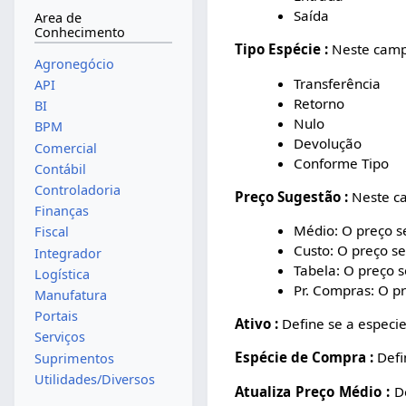
Saída
Area de
Conhecimento
Tipo Espécie :
Neste campo
Agronegócio
Transferência
API
Retorno
BI
Nulo
BPM
Devolução
Comercial
Conforme Tipo
Contábil
Controladoria
Preço Sugestão :
Neste ca
Finanças
Médio: O preço s
Fiscal
Custo: O preço s
Integrador
Tabela: O preço 
Logística
Pr. Compras: O p
Manufatura
Portais
Ativo :
Define se a especie
Serviços
Espécie de Compra :
Defi
Suprimentos
Utilidades/Diversos
Atualiza Preço Médio :
De