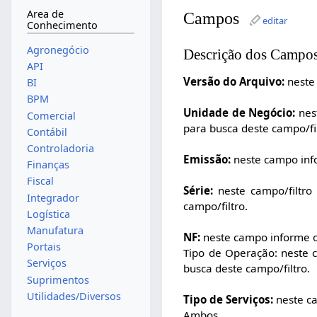
Area de
Campos
editar
Conhecimento
Agronegócio
Descrição dos Campo
API
Versão do Arquivo:
neste 
BI
BPM
Unidade de Negócio:
nest
Comercial
para busca deste campo/fil
Contábil
Controladoria
Emissão:
neste campo infor
Finanças
Fiscal
Série:
neste campo/filtro 
Integrador
campo/filtro.
Logística
Manufatura
NF:
neste campo informe o
Portais
Tipo de Operação: neste c
Serviços
busca deste campo/filtro.
Suprimentos
Utilidades/Diversos
Tipo de Serviços:
neste c
Ambos