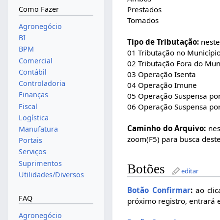
Prestados
Como Fazer
Tomados
Agronegócio
BI
Tipo de Tributação:
neste
BPM
01 Tributação no Municípi
Comercial
02 Tributação Fora do Mun
Contábil
03 Operação Isenta
Controladoria
04 Operação Imune
Finanças
05 Operação Suspensa por 
Fiscal
06 Operação Suspensa por
Logística
Caminho do Arquivo:
nes
Manufatura
zoom(F5) para busca deste
Portais
Serviços
Suprimentos
Botões
editar
Utilidades/Diversos
Botão Confirmar
:
ao clic
FAQ
próximo registro, entrará 
Agronegócio