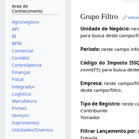
Area de
Conhecimento
Grupo Filtro
edita
Agronegócio
Unidade de Negócio:
nest
API
para busca deste campo/fil
BI
BPM
Período:
neste campo infor
Comercial
Contábil
Código do Imposto ISS
Controladoria
zoom
(F5) para busca deste
Finanças
Fiscal
Empresa:
neste campo/fil
Integrador
deste campo/filtro.
Logística
Manufatura
Tipo de Registro:
neste c
Portais
Contribuinte
Serviços
Tomador
Suprimentos
Utilidades/Diversos
Filtrar Lançamento por:
Entrada