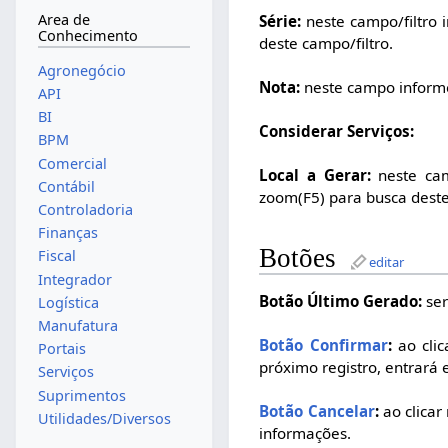
Area de
Série:
neste campo/filtro i
Conhecimento
deste campo/filtro.
Agronegócio
Nota:
neste campo inform
API
BI
Considerar Serviços:
BPM
Comercial
Local a Gerar:
neste cam
Contábil
zoom(F5) para busca deste
Controladoria
Finanças
Botões
Fiscal
editar
Integrador
Botão Último Gerado:
ser
Logística
Manufatura
Botão Confirmar
:
ao clic
Portais
próximo registro, entrará 
Serviços
Suprimentos
Botão Cancelar
:
ao clicar
Utilidades/Diversos
informações.