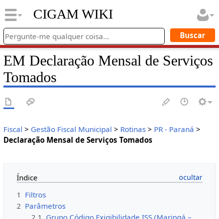
CIGAM WIKI
EM Declaração Mensal de Serviços
Tomados
Fiscal
>
Gestão Fiscal Municipal
>
Rotinas
>
PR - Paraná
>
Declaração Mensal de Serviços Tomados
Índice
1
Filtros
2
Parâmetros
2.1
Grupo Código Exigibilidade ISS (Maringá –