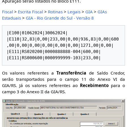
Apuração serão listados no Bloco E111.
Fiscal
>
Escrita Fiscal
>
Rotinas
>
Legais
>
GIA
>
GIAs
Estaduais
>
GIA - Rio Grande do Sul - Versão 8
|E100|01062024|30062024|

|E110|32,83|0,00|233,00|0,00|936,83|0,00|600
,00|0,00|0,00|0,00|0,00|0,00|1271,00|0,00|

|E111|RS020200|0000888888-004|600,00|

Os valores referentes a
Transferência
de Saldo Credor,
serão transportados para o campo 11 do Anexo VI da
GIA/RS. Já os valores referentes ao
Recebimento
para o
campo 3 do Anexo II da GIA/RS.