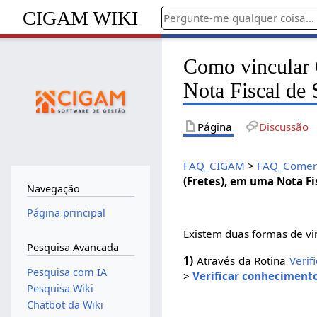
CIGAM WIKI
Como vincular 
Nota Fiscal de 
Página
Discussão
FAQ_CIGAM
>
FAQ_Comerc
(Fretes), em uma Nota Fi
Navegação
Página principal
Existem duas formas de vi
Pesquisa Avancada
1)
Através da Rotina
Verif
Pesquisa com IA
>
Verificar conheciment
Pesquisa Wiki
Chatbot da Wiki