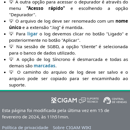
💡 A outra opção para acessar o depurador é através do
menu
"Acesso rápido"
e escolhendo a opção
"Depurador".
💡 O arquivo de log deve ser renomeado com um
nome
único
e a extensão “.log” é mantida.
💡 Para
ligar
o log devemos clicar no botão "Ligado" e
posteriormente no botão "Aplicar".
💡 Na sessão de SGBD, a opção “cliente” é selecionada
para o banco de dados utilizado.
💡 A opção de log Síncrono é desmarcada e todas as
demais são
marcadas
.
💡 O caminho do arquivo de log deve ser salvo e o
arquivo pode ser copiado para ser encaminhado ao
suporte.
Esta página foi modificada pela última vez em 15 de
fevereiro de 2024, às 11h51min.
Política de privacidade
Sobre CIGAM WIKI