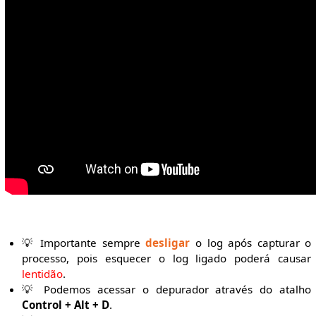
💡 Importante sempre
desligar
o log após capturar o
processo, pois esquecer o log ligado poderá causar
lentidão
.
💡 Podemos acessar o depurador através do atalho
Control + Alt + D
.