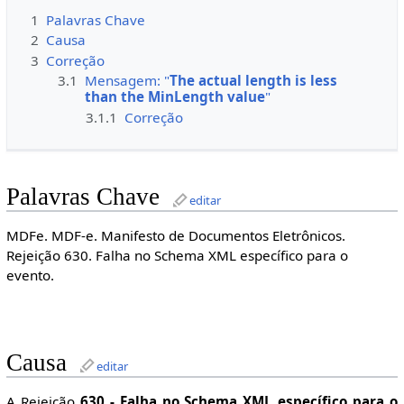
1
Palavras Chave
2
Causa
3
Correção
3.1
Mensagem: "
The actual length is less
than the MinLength value
"
3.1.1
Correção
Palavras Chave
editar
MDFe. MDF-e. Manifesto de Documentos Eletrônicos.
Rejeição 630. Falha no Schema XML específico para o
evento.
Causa
editar
A Rejeição
630 - Falha no Schema XML específico para o