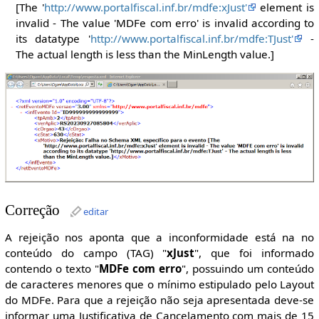
[The '
http://www.portalfiscal.inf.br/mdfe:xJust'
element is
invalid - The value 'MDFe com erro' is invalid according to
its datatype '
http://www.portalfiscal.inf.br/mdfe:TJust'
-
The actual length is less than the MinLength value.]
Correção
editar
A rejeição nos aponta que a inconformidade está na no
conteúdo do campo (TAG) "
xJust
", que foi informado
contendo o texto "
MDFe com erro
", possuindo um conteúdo
de caracteres menores que o mínimo estipulado pelo Layout
do MDFe. Para que a rejeição não seja apresentada deve-se
informar uma Justificativa de Cancelamento com mais de 15