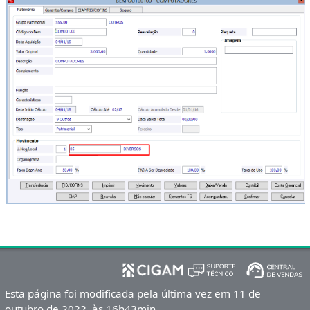
Esta página foi modificada pela última vez em 11 de
outubro de 2022, às 16h43min.