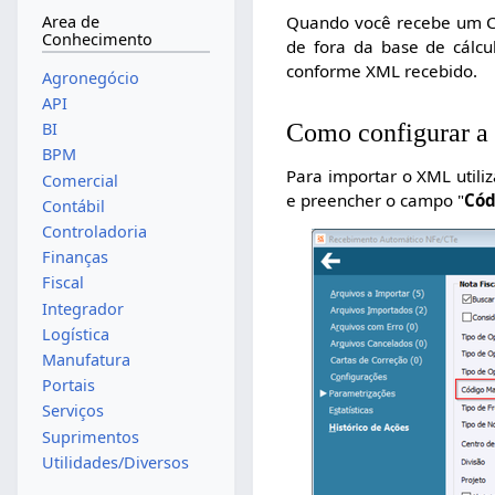
Area de
Quando você recebe um Co
Conhecimento
de fora da base de cálcu
conforme XML recebido.
Agronegócio
API
Como configurar a
BI
BPM
Para importar o XML utili
Comercial
e preencher o campo "
Cód
Contábil
Controladoria
Finanças
Fiscal
Integrador
Logística
Manufatura
Portais
Serviços
Suprimentos
Utilidades/Diversos