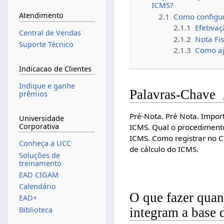
ICMS?
Atendimento
2.1
Como configur
2.1.1
Efetiva
Central de Vendas
2.1.2
Nota Fis
Suporte Técnico
2.1.3
Como aj
Indicacao de Clientes
Indique e ganhe
Palavras-Chave
prêmios
Pré-Nota. Pré Nota. Impor
Universidade
Corporativa
ICMS. Qual o procedimento
ICMS. Como registrar no CT
Conheça a UCC
de cálculo do ICMS.
Soluções de
treinamento
EAD CIGAM
Calendário
O que fazer qua
EAD+
Biblioteca
integram a base