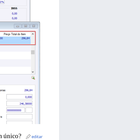
m único?
editar