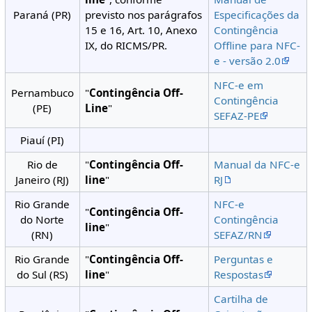
Paraná (PR)
previsto nos parágrafos
Especificações da
15 e 16, Art. 10, Anexo
Contingência
IX, do RICMS/PR.
Offline para NFC-
e - versão 2.0
NFC-e em
Pernambuco
"
Contingência Off-
Contingência
(PE)
Line
"
SEFAZ-PE
Piauí (PI)
Rio de
"
Contingência Off-
Manual da NFC-e
Janeiro (RJ)
line
"
RJ
Rio Grande
NFC-e
"
Contingência Off-
do Norte
Contingência
line
"
(RN)
SEFAZ/RN
Rio Grande
"
Contingência Off-
Perguntas e
do Sul (RS)
line
"
Respostas
Cartilha de