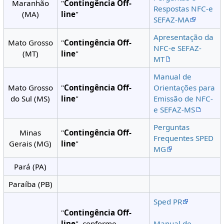
Maranhão
"
Contingência Off-
Respostas NFC-e
(MA)
line
"
SEFAZ-MA
Apresentação da
Mato Grosso
"
Contingência Off-
NFC-e SEFAZ-
(MT)
line
"
MT
Manual de
Mato Grosso
"
Contingência Off-
Orientações para
do Sul (MS)
line
"
Emissão de NFC-
e SEFAZ-MS
Perguntas
Minas
"
Contingência Off-
Frequentes SPED
Gerais (MG)
line
"
MG
Pará (PA)
Paraíba (PB)
Sped PR
"
Contingência Off-
line
", conforme
Manual de