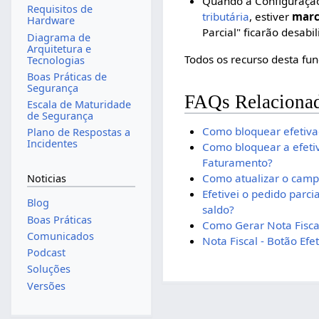
Quando a Configuração
Requisitos de
tributária
, estiver
marc
Hardware
Parcial" ficarão desabil
Diagrama de
Arquitetura e
Todos os recurso desta fun
Tecnologias
Boas Práticas de
Segurança
FAQs Relaciona
Escala de Maturidade
de Segurança
Como bloquear efetivaç
Plano de Respostas a
Incidentes
Como bloquear a efetiv
Faturamento?
Como atualizar o campo
Noticias
Efetivei o pedido parc
Blog
saldo?
Boas Práticas
Como Gerar Nota Fiscal
Comunicados
Nota Fiscal - Botão Efet
Podcast
Soluções
Versões