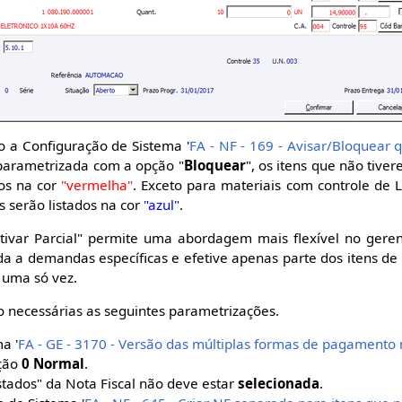
a Configuração de Sistema '
FA - NF - 169 - Avisar/Bloquear 
r parametrizada com a opção "
Bloquear
", os itens que não tive
dos na cor
"vermelha"
. Exceto para materiais com controle de
s serão listados na cor
"azul"
.
etivar Parcial" permite uma abordagem mais flexível no gere
a a demandas específicas e efetive apenas parte dos itens d
e uma só vez.
o necessárias as seguintes parametrizações.
a '
FA - GE - 3170 - Versão das múltiplas formas de pagament
pção
0 Normal
.
tados" da Nota Fiscal não deve estar
selecionada
.