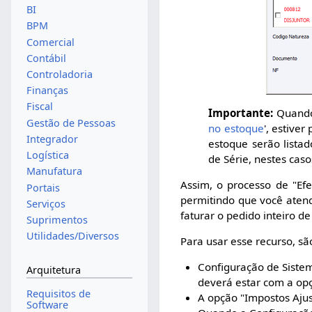
BI
BPM
Comercial
Contábil
Controladoria
Finanças
Fiscal
Importante:
Quando 
Gestão de Pessoas
no estoque
', estive
Integrador
estoque serão lista
Logística
de Série, nestes caso
Manufatura
Assim, o processo de "Ef
Portais
permitindo que você atend
Serviços
faturar o pedido inteiro d
Suprimentos
Utilidades/Diversos
Para usar esse recurso, sã
Configuração de Sistem
Arquitetura
deverá estar com a o
Requisitos de
A opção "Impostos Ajus
Software