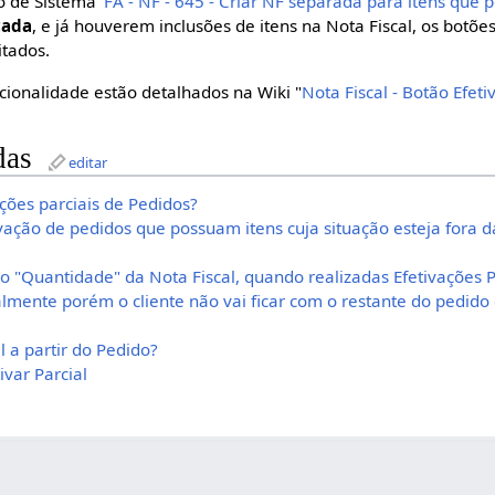
 de Sistema '
FA - NF - 645 - Criar NF separada para itens que 
ada
, e já houverem inclusões de itens na Nota Fiscal, os botões 
itados.
cionalidade estão detalhados na Wiki "
Nota Fiscal - Botão Efeti
das
editar
ões parciais de Pedidos?
ação de pedidos que possuam itens cuja situação esteja fora d
 "Quantidade" da Nota Fiscal, quando realizadas Efetivações P
ialmente porém o cliente não vai ficar com o restante do pedido
 a partir do Pedido?
ivar Parcial