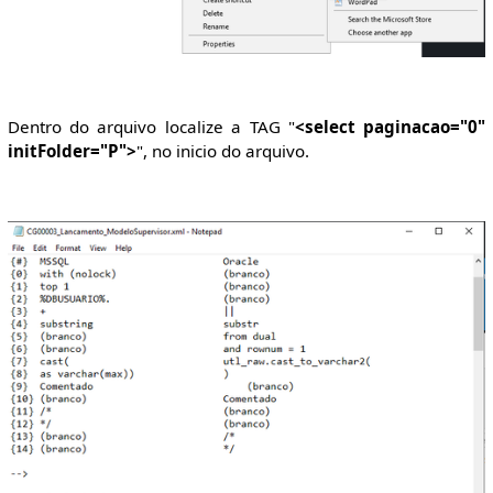
Dentro do arquivo localize a TAG "
<select paginacao="0"
initFolder="P">
", no inicio do arquivo.