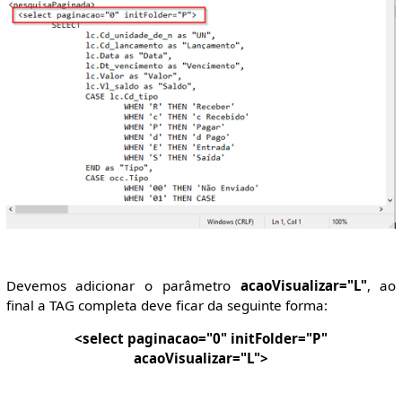
Devemos adicionar o parâmetro
acaoVisualizar="L"
, ao
final a TAG completa deve ficar da seguinte forma:
<select paginacao="0" initFolder="P"
acaoVisualizar="L">