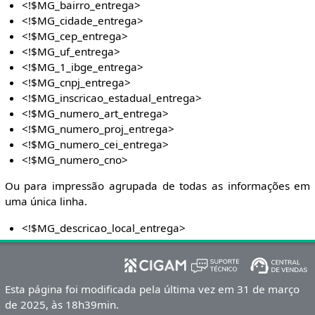
<!$MG_bairro_entrega>
<!$MG_cidade_entrega>
<!$MG_cep_entrega>
<!$MG_uf_entrega>
<!$MG_1_ibge_entrega>
<!$MG_cnpj_entrega>
<!$MG_inscricao_estadual_entrega>
<!$MG_numero_art_entrega>
<!$MG_numero_proj_entrega>
<!$MG_numero_cei_entrega>
<!$MG_numero_cno>
Ou para impressão agrupada de todas as informações em
uma única linha.
<!$MG_descricao_local_entrega>
Esta página foi modificada pela última vez em 31 de março
de 2025, às 18h39min.