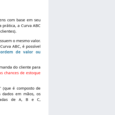
tens com base em seu
a prática, a Curva ABC
lientes).
ossuem o mesmo valor.
Curva ABC, é possível
 ordem de valor ou
emanda do cliente para
as chances de estoque
" (que é composto de
es dados em mãos, os
amadas de A, B e C,