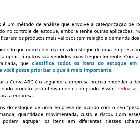
s é um método de análise que envolve a categorização de i
ado no controle de estoque, embora tenha outras aplicações. N
ificarem os produtos mais valiosos (em relação à demanda dos c
umindo que nem todos os itens do estoque de uma empresa p
comprar, já outros são vendidos mais frequentemente. Com a 
etalhada, que
classifica todos os itens do estoque em
 você possa priorizar o que é mais importante
.
icar a Curva ABC é o seguinte: a empresa precisa entender a d
inado produto será efetivamente comprado. Assim,
reduz-se 
ara a empresa.
itens do estoque de uma empresa de acordo com o seu "peso
demanda, quantidade movimentada, custo e risco). Com ess
or podem agrupar os itens em diferentes classes (ch