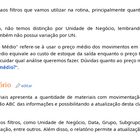
 aos filtros que vamos utilizar na rotina, principalmente quan
na, não temos distinção por Unidade de Negócio, lembrando
ambém não possui variação por UN.
ço Médio" refere-se à usar o preço médio dos movimentos em v
dio equivale ao custo de estoque da saída enquanto o preço t
uidar qual análise queremos fazer. Dúvidas quanto ao preço 
 médio?
".
ório
editar
riais apresenta a quantidade de materiais com movimentaçã
ão ABC das informações e possibilitando a atualização desta cl
rios filtros, como Unidade de Negócio, Data, Grupo, Subgrupo
ção, entre outros. Além disso, o relatório permite a atualizaç