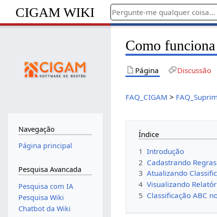
CIGAM WIKI
Como funciona 
Página
Discussão
FAQ_CIGAM
>
FAQ_Suprim
Navegação
Índice
Página principal
1
Introdução
2
Cadastrando Regra
Pesquisa Avancada
3
Atualizando Classifi
4
Visualizando Relatór
Pesquisa com IA
5
Classificação ABC n
Pesquisa Wiki
Chatbot da Wiki