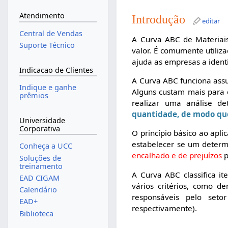
Atendimento
Introdução
editar
Central de Vendas
A Curva ABC de Materiai
Suporte Técnico
valor. É comumente utiliz
ajuda as empresas a ident
Indicacao de Clientes
A Curva ABC funciona ass
Indique e ganhe
Alguns custam mais para 
prêmios
realizar uma análise d
quantidade, de modo que
Universidade
Corporativa
O princípio básico ao apl
estabelecer se um determ
Conheça a UCC
encalhado e de prejuízos
p
Soluções de
treinamento
A Curva ABC classifica 
EAD CIGAM
vários critérios, como 
Calendário
responsáveis pelo set
EAD+
respectivamente).
Biblioteca