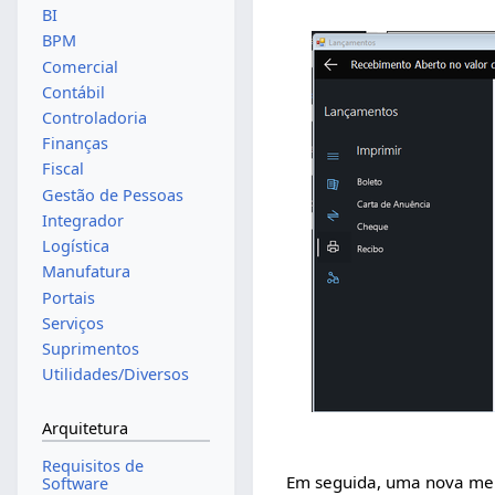
BI
BPM
Comercial
Contábil
Controladoria
Finanças
Fiscal
Gestão de Pessoas
Integrador
Logística
Manufatura
Portais
Serviços
Suprimentos
Utilidades/Diversos
Arquitetura
Requisitos de
Em seguida, uma nova me
Software