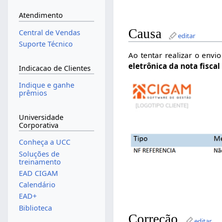
Atendimento
Causa
Central de Vendas
editar
Suporte Técnico
Ao tentar realizar o env
eletrônica da nota fisca
Indicacao de Clientes
Indique e ganhe
prêmios
Universidade
Corporativa
Conheça a UCC
Soluções de
treinamento
EAD CIGAM
Calendário
EAD+
Biblioteca
Correção
editar