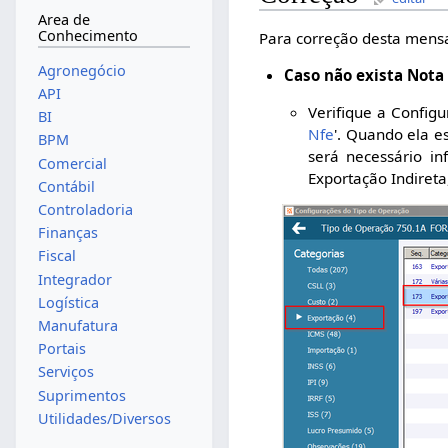
Area de
Conhecimento
Para correção desta mensa
Agronegócio
Caso não exista Nota
API
Verifique a Configu
BI
Nfe
'. Quando ela e
BPM
será necessário i
Comercial
Exportação Indiret
Contábil
Controladoria
Finanças
Fiscal
Integrador
Logística
Manufatura
Portais
Serviços
Suprimentos
Utilidades/Diversos