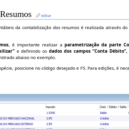
o Resumos
editar
ntábeis da contabilização dos resumos é realizada através d
umos
, é importante realizar a
parametrização da parte Co
ilizar”
e definindo os
dados dos campos “Conta Débito”, 
strado abaixo no exemplo.
espécie, posicione no código desejado e F5. Para edições, é ne