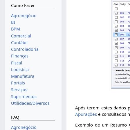
Como Fazer
Agronegócio
BI
BPM
Comercial
Contábil
Controladoria
Finanças
Fiscal
Logística
Manufatura
Portais
Serviços
Suprimentos
Utilidades/Diversos
Após terem estes dados p
Apurações
e consultados n
FAQ
Exemplo de um Resumo Ge
Agronegócio