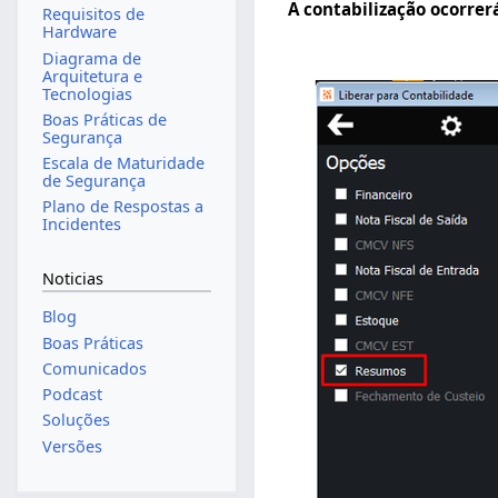
A contabilização ocorrer
Requisitos de
Hardware
Diagrama de
Arquitetura e
Tecnologias
Boas Práticas de
Segurança
Escala de Maturidade
de Segurança
Plano de Respostas a
Incidentes
Noticias
Blog
Boas Práticas
Comunicados
Podcast
Soluções
Versões