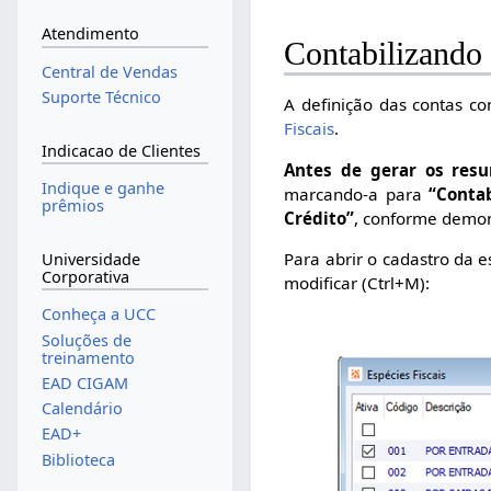
Atendimento
Contabilizand
Central de Vendas
Suporte Técnico
A definição das contas co
Fiscais
.
Indicacao de Clientes
Antes de gerar os res
Indique e ganhe
marcando-a para
“Contab
prêmios
Crédito”
, conforme demon
Para abrir o cadastro da 
Universidade
Corporativa
modificar (Ctrl+M):
Conheça a UCC
Soluções de
treinamento
EAD CIGAM
Calendário
EAD+
Biblioteca