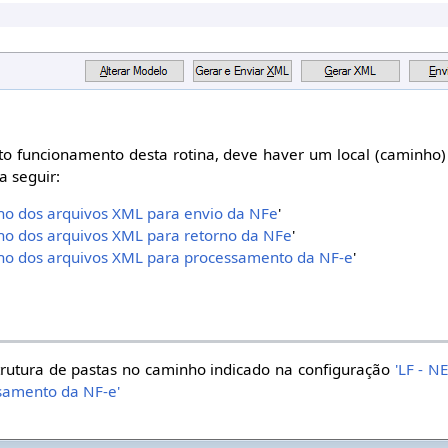
to funcionamento desta rotina, deve haver um local (caminho) 
a seguir:
nho dos arquivos XML para envio da NFe
'
nho dos arquivos XML para retorno da NFe
'
nho dos arquivos XML para processamento da NF-e
'
trutura de pastas no caminho indicado na configuração
'LF - N
samento da NF-e'