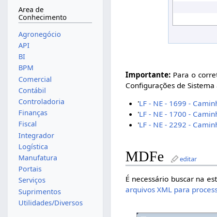
Area de
Conhecimento
Agronegócio
API
BI
BPM
Importante:
Para o corre
Comercial
Configurações de Sistema 
Contábil
Controladoria
'
LF - NE - 1699 - Cami
Finanças
'
LF - NE - 1700 - Cami
Fiscal
'
LF - NE - 2292 - Cami
Integrador
Logística
MDFe
Manufatura
editar
Portais
É necessário buscar na es
Serviços
arquivos XML para proces
Suprimentos
Utilidades/Diversos