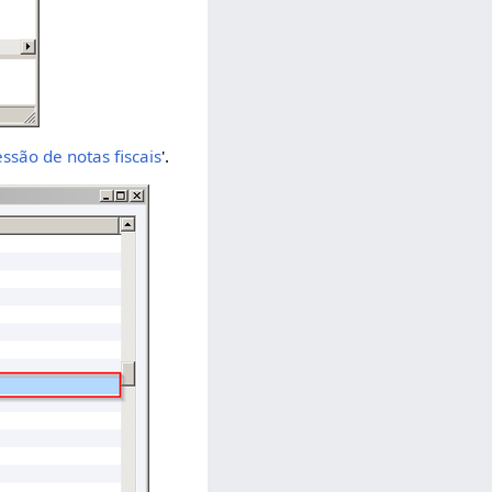
ssão de notas fiscais
'.