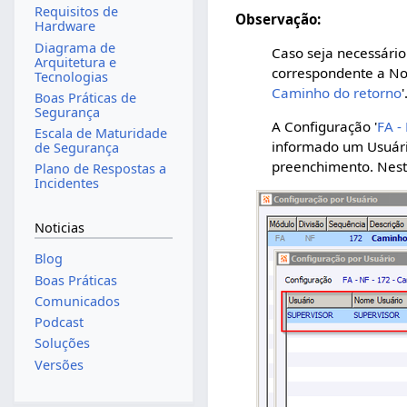
Requisitos de
Observação:
Hardware
Diagrama de
Caso seja necessário
Arquitetura e
correspondente a Not
Tecnologias
Caminho do retorno
'
Boas Práticas de
Segurança
A Configuração '
FA -
Escala de Maturidade
informado um Usuári
de Segurança
preenchimento. Neste
Plano de Respostas a
Incidentes
Noticias
Blog
Boas Práticas
Comunicados
Podcast
Soluções
Versões