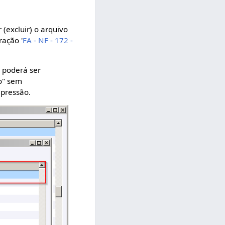
 (excluir) o arquivo
ração '
FA - NF - 172 -
, poderá ser
o" sem
mpressão.