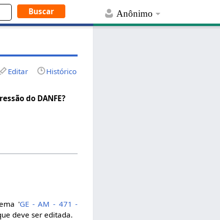
Anônimo
Editar
Histórico
pressão do DANFE?
tema '
GE - AM - 471 -
 que deve ser editada.