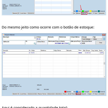
Do mesmo jeito como ocorre com o botão de estoque:
Aqui é considerado a quantidade total: