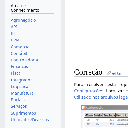
Area de
Conhecimento
Agronegócio
API
BI
BPM
Comercial
Contábil
Controladoria
Finanças
Correção
Fiscal
editar
Integrador
Para resolver está re
Logística
Configurações
. Localizar 
Manufatura
utilizado nos arquivos lega
Portais
Serviços
Suprimentos
Utilidades/Diversos