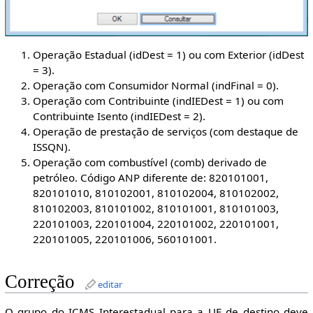
Operação Estadual (idDest = 1) ou com Exterior (idDest
= 3).
Operação com Consumidor Normal (indFinal = 0).
Operação com Contribuinte (indIEDest = 1) ou com
Contribuinte Isento (indIEDest = 2).
Operação de prestação de serviços (com destaque de
ISSQN).
Operação com combustível (comb) derivado de
petróleo. Código ANP diferente de: 820101001,
820101010, 810102001, 810102004, 810102002,
810102003, 810101002, 810101001, 810101003,
220101003, 220101004, 220101002, 220101001,
220101005, 220101006, 560101001.
Correção
editar
O grupo do ICMS Interestadual para a UF de destino deve