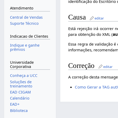
identificação do Escritório
Atendimento
Causa
Central de Vendas
editar
Suporte Técnico
Está rejeição irá ocorrer
para obtenção do XML (
a
Indicacao de Clientes
Essa regra de validação é 
Indique e ganhe
prêmios
informações, recomendam
Universidade
Correção
Corporativa
editar
Conheça a UCC
A correção desta mensagem
Soluções de
treinamento
Como Gerar a TAG aut
EAD CIGAM
Calendário
EAD+
Biblioteca