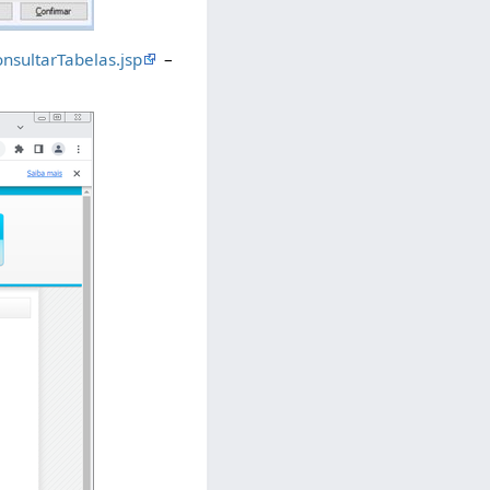
nsultarTabelas.jsp
–