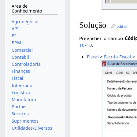
Area de
Conhecimento
Agronegócio
Solução
editar
API
BI
Preencher o campo
Códi
BPM
10/10
.
Comercial
Fiscal
>
Escrita Fiscal
>
Contábil
Controladoria
Finanças
Fiscal
Integrador
Logística
Manufatura
Portais
Serviços
Suprimentos
Utilidades/Diversos