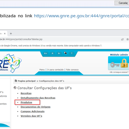
bilizada no link
https://www.gnre.pe.gov.br:444/gnre/portal/co