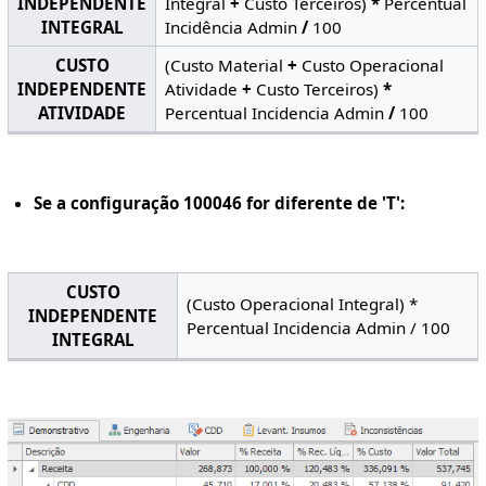
INDEPENDENTE
Integral
+
Custo Terceiros)
*
Percentual
INTEGRAL
Incidência Admin
/
100
CUSTO
(Custo Material
+
Custo Operacional
INDEPENDENTE
Atividade
+
Custo Terceiros)
*
ATIVIDADE
Percentual Incidencia Admin
/
100
Se a configuração 100046 for diferente de 'T':
CUSTO
(Custo Operacional Integral) *
INDEPENDENTE
Percentual Incidencia Admin / 100
INTEGRAL