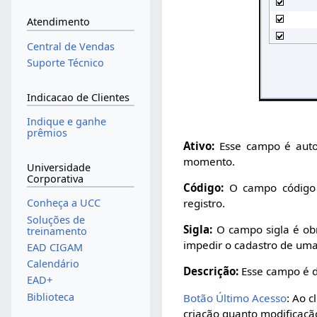
Atendimento
Central de Vendas
Suporte Técnico
Indicacao de Clientes
Indique e ganhe
prêmios
Ativo:
Esse campo é auto
momento.
Universidade
Corporativa
Código:
O campo código n
registro.
Conheça a UCC
Soluções de
Sigla:
O campo sigla é obr
treinamento
impedir o cadastro de uma 
EAD CIGAM
Calendário
Descrição:
Esse campo é de
EAD+
Biblioteca
Botão Último Acesso
: Ao c
criação quanto modificaçã