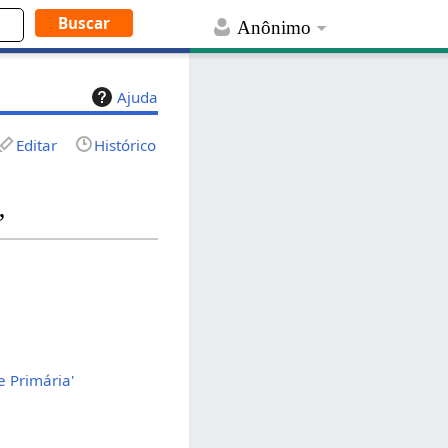
Anônimo
Ajuda
Editar
Histórico
”
e Primária'