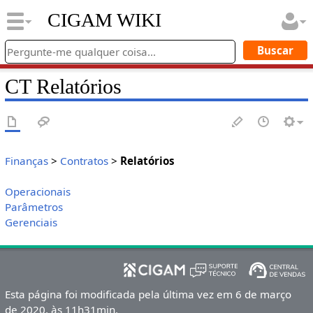
CIGAM WIKI
CT Relatórios
Finanças
>
Contratos
>
Relatórios
Operacionais
Parâmetros
Gerenciais
Esta página foi modificada pela última vez em 6 de março
de 2020, às 11h31min.