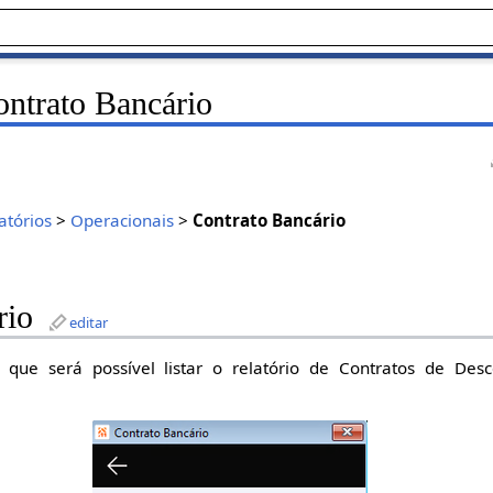
ontrato Bancário
atórios
>
Operacionais
>
Contrato Bancário
rio
editar
o que será possível listar o relatório de Contratos de Des