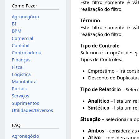
Este filtro somente é v
Como Fazer
realização do filtro.
Agronegócio
Término
BI
Este filtro somente é v
BPM
realização do filtro.
Comercial
Contábil
Tipo de Controle
Selecionar a opção desej
Controladoria
Tipos de Controles.
Finanças
Fiscal
Empréstimo – irá consi
Logística
Desconto de Duplicatas
Manufatura
Portais
Tipo de Relatório
– Selec
Serviços
Analítico
– lista um re
Suprimentos
Sintético
– lista um rel
Utilidades/Diversos
Situação
– Selecionar a o
FAQ
Ambos
– considera as d
Agronegócio
Ativo
– considera apen