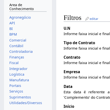
Area de
Conhecimento
Filtros
Agronegócio
editar
API
U.N
BI
Informe faixa inicial e fina
BPM
Comercial
Tipo de Contrato
Contábil
Informe faixa inicial e fina
Controladoria
Finanças
Contrato
Informe faixa inicial e fina
Fiscal
Integrador
Empresa
Logística
Informe faixa inicial e fina
Manufatura
Portais
Data
Serviços
Esta data é referente a
‘Complemento’ do Contrat
Suprimentos
Utilidades/Diversos
Início