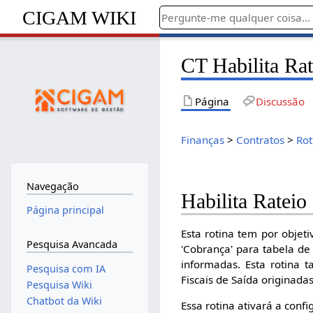
CIGAM WIKI
CT Habilita Ra
Página
Discussão
Finanças
>
Contratos
>
Rot
Navegação
Habilita Rateio
Página principal
Esta rotina tem por objet
Pesquisa Avancada
'Cobrança' para tabela de
informadas. Esta rotina
Pesquisa com IA
Fiscais de Saída originadas
Pesquisa Wiki
Chatbot da Wiki
Essa rotina ativará a conf