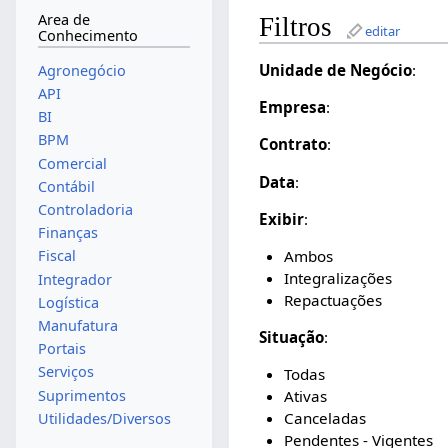
Area de
Filtros
editar
Conhecimento
Unidade de Negócio
:
Agronegócio
API
Empresa
:
BI
BPM
Contrato
:
Comercial
Data
:
Contábil
Controladoria
Exibir
:
Finanças
Ambos
Fiscal
Integralizações
Integrador
Repactuações
Logística
Manufatura
Situação
:
Portais
Serviços
Todas
Suprimentos
Ativas
Canceladas
Utilidades/Diversos
Pendentes - Vigentes