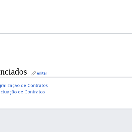
s
nciados
editar
gralização de Contratos
actuação de Contratos