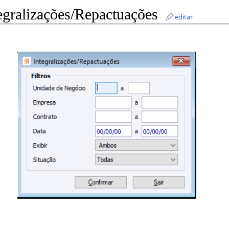
egralizações/Repactuações
editar