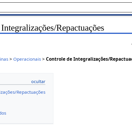
 Integralizações/Repactuações
inas
>
Operacionais
>
Controle de Integralizações/Repactua
lizações/Repactuações
dos